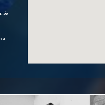
rmée
n a