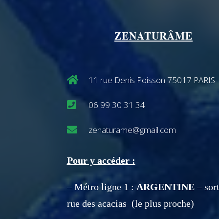
ZENATURÂME
11 rue Denis Poisson 75017 PARIS
06 99 30 31 34
zenaturame@gmail.com
Pour y accéder :
– Métro ligne 1 :
ARGENTINE
– sort
rue des acacias (le plus proche)