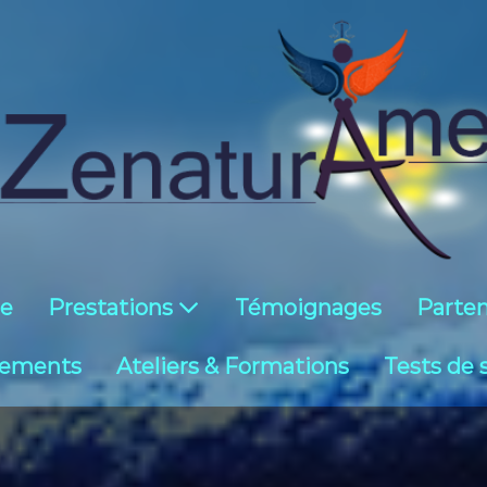
ie
Prestations
Témoignages
Parten
ements
Ateliers & Formations
Tests de 