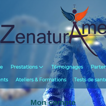
ie
Prestations
Témoignages
Parten
nts
Ateliers & Formations
Tests de sant
Mon compte