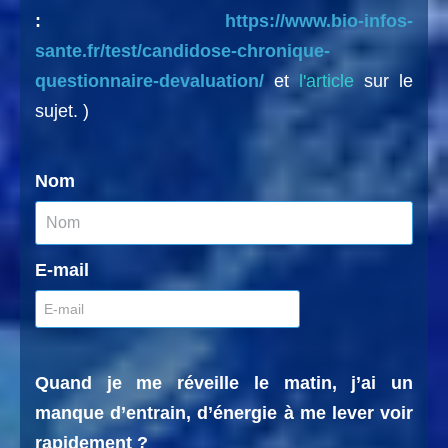
:
https://www.bio-infos-
sante.fr/test/candidose-chronique-
questionnaire-devaluation/
et
l'article
sur le
sujet. )
Nom
E-mail
Quand je me réveille le matin, j’ai un
manque d’entrain, d’énergie à me lever voir
rapidement ?